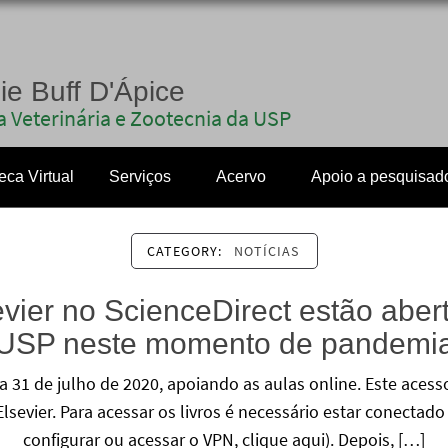
nie Buff D'Ápice
 Veterinária e Zootecnia da USP
teca Virtual
Serviços
Acervo
Apoio a pesquisad
CATEGORY:
NOTÍCIAS
vier no ScienceDirect estão abert
USP neste momento de pandemi
dia 31 de julho de 2020, apoiando as aulas online. Este aces
Elsevier. Para acessar os livros é necessário estar conecta
configurar ou acessar o VPN, clique aqui). Depois, […]