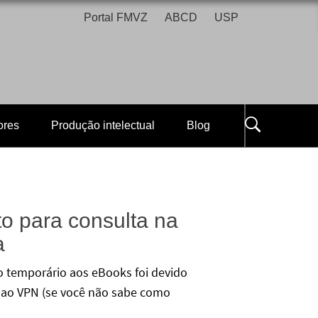
Portal FMVZ
ABCD
USP
ores
Produção intelectual
Blog
o para consulta na
a
so temporário aos eBooks foi devido
do ao VPN (se você não sabe como