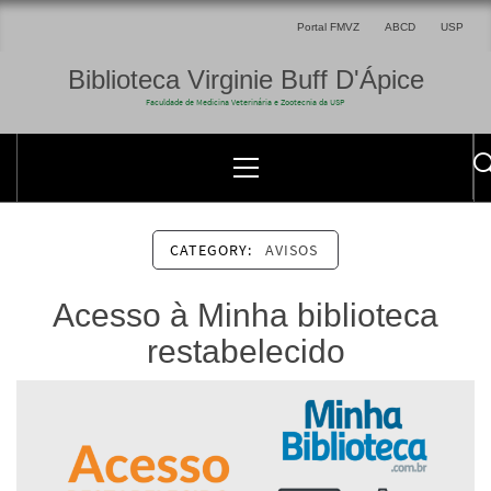
Portal FMVZ
ABCD
USP
Biblioteca Virginie Buff D'Ápice
Faculdade de Medicina Veterinária e Zootecnia da USP
CATEGORY:
AVISOS
Acesso à Minha biblioteca
restabelecido