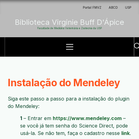
Portal FMVZ
ABCD
USP
Biblioteca Virginie Buff D'Ápice
Faculdade de Medicina Veterinária e Zootecnia da USP
Instalação do Mendeley
Siga este passo a passo para a instalação do plugin
do Mendeley:
1
– Entrar em
https://www.mendeley.com
–
se você já tem senha do Science Direct, pode
usá-la. Se não tem, faça o cadastro nesse
link
.