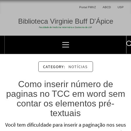
Portal FMVZ
ABCD
USP
Biblioteca Virginie Buff D'Ápice
Faculdade de Medicina Veterinária e Zootecnia da USP
CATEGORY:
NOTÍCIAS
Como inserir número de
paginas no TCC em word sem
contar os elementos pré-
textuais
Você tem dificuldade para inserir a paginação nos seus