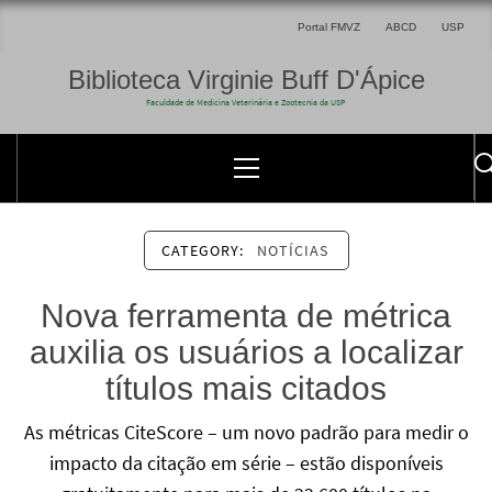
Portal FMVZ
ABCD
USP
Biblioteca Virginie Buff D'Ápice
Faculdade de Medicina Veterinária e Zootecnia da USP
CATEGORY:
NOTÍCIAS
Nova ferramenta de métrica
auxilia os usuários a localizar
títulos mais citados
As métricas CiteScore – um novo padrão para medir o
impacto da citação em série – estão disponíveis