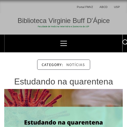
Portal FMVZ
ABCD
USP
Biblioteca Virginie Buff D'Ápice
Faculdade de Medicina Veterinária e Zootecnia da USP
CATEGORY:
NOTÍCIAS
Estudando na quarentena