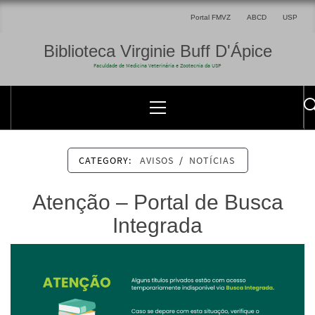
Portal FMVZ
ABCD
USP
Biblioteca Virginie Buff D'Ápice
Faculdade de Medicina Veterinária e Zootecnia da USP
CATEGORY:
AVISOS
/
NOTÍCIAS
Atenção – Portal de Busca
Integrada