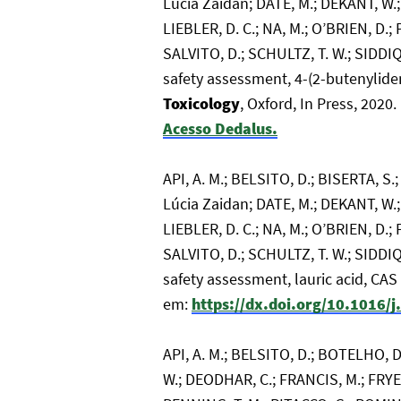
Lúcia Zaidan; DATE, M.; DEKANT, W.;
LIEBLER, D. C.; NA, M.; O’BRIEN, D.
SALVITO, D.; SCHULTZ, T. W.; SIDDIQI
safety assessment, 4-(2-butenylide
Toxicology
, Oxford, In Press, 2020
Acesso Dedalus.
API, A. M.; BELSITO, D.; BISERTA, 
Lúcia Zaidan; DATE, M.; DEKANT, W.;
LIEBLER, D. C.; NA, M.; O’BRIEN, D.
SALVITO, D.; SCHULTZ, T. W.; SIDDIQI
safety assessment, lauric acid, CA
em:
https://dx.doi.org/10.1016/
API, A. M.; BELSITO, D.; BOTELHO, 
W.; DEODHAR, C.; FRANCIS, M.; FRYER,