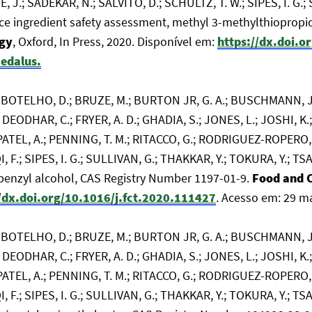
, J.; SADEKAR, N.; SALVITO, D.; SCHULTZ, T. W.; SIPES, I. G.;
nce ingredient safety assessment, methyl 3-methylthioprop
ogy
, Oxford, In Press, 2020. Disponível em:
https://dx.doi.o
edalus.
S.; BOTELHO, D.; BRUZE, M.; BURTON JR, G. A.; BUSCHMANN, J.
 DEODHAR, C.; FRYER, A. D.; GHADIA, S.; JONES, L.; JOSHI, K.
; PATEL, A.; PENNING, T. M.; RITACCO, G.; RODRIGUEZ-ROPERO,
, F.; SIPES, I. G.; SULLIVAN, G.; THAKKAR, Y.; TOKURA, Y.; T
lbenzyl alcohol, CAS Registry Number 1197-01-9.
Food and 
//dx.doi.org/10.1016/j.fct.2020.111427
. Acesso em: 29 m
S.; BOTELHO, D.; BRUZE, M.; BURTON JR, G. A.; BUSCHMANN, J.
 DEODHAR, C.; FRYER, A. D.; GHADIA, S.; JONES, L.; JOSHI, K.
; PATEL, A.; PENNING, T. M.; RITACCO, G.; RODRIGUEZ-ROPERO,
, F.; SIPES, I. G.; SULLIVAN, G.; THAKKAR, Y.; TOKURA, Y.; T