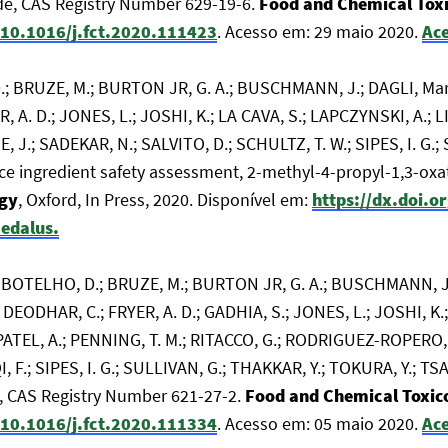
ide, CAS Registry Number 629-19-6.
Food and Chemical Tox
/10.1016/j.fct.2020.111423
. Acesso em: 29 maio 2020.
Ace
D.; BRUZE, M.; BURTON JR, G. A.; BUSCHMANN, J.; DAGLI, Mar
 A. D.; JONES, L.; JOSHI, K.; LA CAVA, S.; LAPCZYNSKI, A.; LI
, J.; SADEKAR, N.; SALVITO, D.; SCHULTZ, T. W.; SIPES, I. G.;
ce ingredient safety assessment, 2-methyl-4-propyl-1,3-oxa
ogy
, Oxford, In Press, 2020. Disponível em:
https://dx.doi.o
edalus.
S.; BOTELHO, D.; BRUZE, M.; BURTON JR, G. A.; BUSCHMANN, J.
 DEODHAR, C.; FRYER, A. D.; GADHIA, S.; JONES, L.; JOSHI, K.
; PATEL, A.; PENNING, T. M.; RITACCO, G.; RODRIGUEZ-ROPERO,
, F.; SIPES, I. G.; SULLIVAN, G.; THAKKAR, Y.; TOKURA, Y.; T
, CAS Registry Number 621-27-2.
Food and Chemical Toxic
/10.1016/j.fct.2020.111334
. Acesso em: 05 maio 2020.
Ace