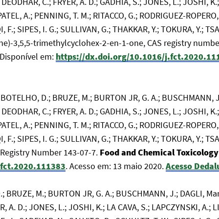
 DEODHAR, C.; FRYER, A. D.; GADHIA, S.; JONES, L.; JOSHI, K.
; PATEL, A.; PENNING, T. M.; RITACCO, G.; RODRIGUEZ-ROPERO,
, F.; SIPES, I. G.; SULLIVAN, G.; THAKKAR, Y.; TOKURA, Y.; T
ne)-3,5,5-trimethylcyclohex-2-en-1-one, CAS registry numb
. Disponível em:
https://dx.doi.org/10.1016/j.fct.2020.1
S.; BOTELHO, D.; BRUZE, M.; BURTON JR, G. A.; BUSCHMANN, J.
 DEODHAR, C.; FRYER, A. D.; GADHIA, S.; JONES, L.; JOSHI, K.
; PATEL, A.; PENNING, T. M.; RITACCO, G.; RODRIGUEZ-ROPERO,
, F.; SIPES, I. G.; SULLIVAN, G.; THAKKAR, Y.; TOKURA, Y.; T
S Registry Number 143-07-7.
Food and Chemical Toxicology
j.fct.2020.111383
. Acesso em: 13 maio 2020.
Acesso Dedal
D.; BRUZE, M.; BURTON JR, G. A.; BUSCHMANN, J.; DAGLI, Mar
 A. D.; JONES, L.; JOSHI, K.; LA CAVA, S.; LAPCZYNSKI, A.; LI