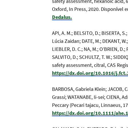
safety assessment, hexanoic acid, 6
Oxford, In Press, 2020. Disponível 
Dedalus.
API, A. M.; BELSITO, D.; BISERTA, 
Lúcia Zaidan; DATE, M.; DEKANT, W.;
LIEBLER, D. C.; NA, M.; O’BRIEN, D.
SALVITO, D.; SCHULTZ, T. W.; SIDDIQI
safety assessment, citral, CAS Reg
https://dx.doi.org/10.1016/j.fc
BARBOSA, Gabriela Klein; JACOB, Ca
Grassi; WATANABE, Ii-sei; CIENA, Adr
Peccary (Pecari tajacu, Linnaeus, 1
https://dx.doi.org/10.1111/ahe.