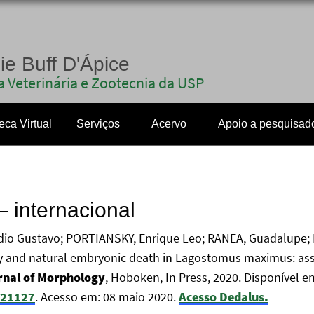
nie Buff D'Ápice
 Veterinária e Zootecnia da USP
teca Virtual
Serviços
Acervo
Apoio a pesquisad
– internacional
io Gustavo; PORTIANSKY, Enrique Leo; RANEA, Guadalupe; 
arly and natural embryonic death in Lagostomus maximus: ass
rnal of Morphology
, Hoboken, In Press, 2020. Disponível e
.21127
. Acesso em: 08 maio 2020.
Acesso Dedalus.