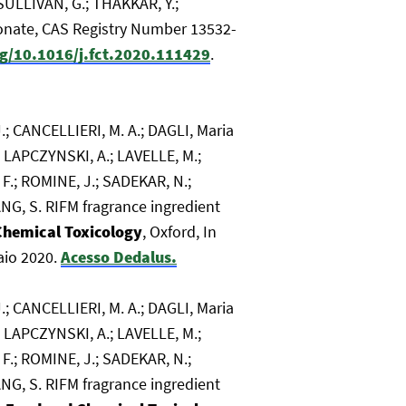
 SULLIVAN, G.; THAKKAR, Y.;
ionate, CAS Registry Number 13532-
rg/10.1016/j.fct.2020.111429
.
; CANCELLIERI, M. A.; DAGLI, Maria
; LAPCZYNSKI, A.; LAVELLE, M.;
 F.; ROMINE, J.; SADEKAR, N.;
SANG, S. RIFM fragrance ingredient
Chemical Toxicology
, Oxford, In
aio 2020.
Acesso Dedalus.
; CANCELLIERI, M. A.; DAGLI, Maria
; LAPCZYNSKI, A.; LAVELLE, M.;
 F.; ROMINE, J.; SADEKAR, N.;
SANG, S. RIFM fragrance ingredient