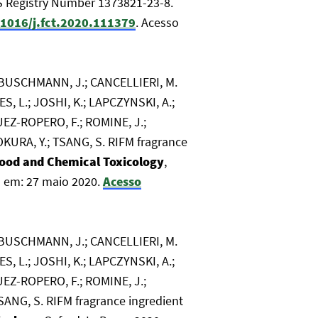
S Registry Number 1373821-23-8.
.1016/j.fct.2020.111379
. Acesso
.; BUSCHMANN, J.; CANCELLIERI, M.
ES, L.; JOSHI, K.; LAPCZYNSKI, A.;
GUEZ-ROPERO, F.; ROMINE, J.;
TOKURA, Y.; TSANG, S. RIFM fragrance
ood and Chemical Toxicology
,
o em: 27 maio 2020.
Acesso
.; BUSCHMANN, J.; CANCELLIERI, M.
ES, L.; JOSHI, K.; LAPCZYNSKI, A.;
GUEZ-ROPERO, F.; ROMINE, J.;
TSANG, S. RIFM fragrance ingredient