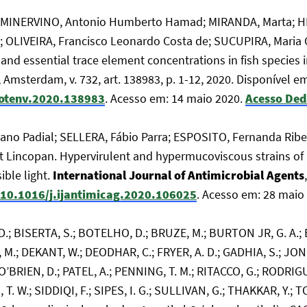
 MINERVINO, Antonio Humberto Hamad; MIRANDA, Marta; H
OLIVEIRA, Francisco Leonardo Costa de; SUCUPIRA, Maria C
and essential trace element concentrations in fish species 
, Amsterdam, v. 732, art. 138983, p. 1-12, 2020. Disponível e
itotenv.2020.138983
. Acesso em: 14 maio 2020.
Acesso Ded
ano Padial; SELLERA, Fábio Parra; ESPOSITO, Fernanda Ribe
 Lincopan. Hypervirulent and hypermucoviscous strains of
ible light.
International Journal of Antimicrobial Agents
g/10.1016/j.ijantimicag.2020.106025
. Acesso em: 28 maio
 D.; BISERTA, S.; BOTELHO, D.; BRUZE, M.; BURTON JR, G. A
, M.; DEKANT, W.; DEODHAR, C.; FRYER, A. D.; GADHIA, S.; JON
; O’BRIEN, D.; PATEL, A.; PENNING, T. M.; RITACCO, G.; RODRI
T. W.; SIDDIQI, F.; SIPES, I. G.; SULLIVAN, G.; THAKKAR, Y.; 