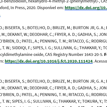
1,3-benzodioxin, hexahydro-4-methyl-2-(phenylmethyl)-, CA
xford, In Press, 2020. Disponível em:
https://dx.doi.org/10
.
 D.; BISERTA, S.; BOTELHO, D.; BRUZE, M.; BURTON JR, G. A
, M.; DEKANT, W.; DEODHAR, C.; FRYER, A. D.; GADHIA, S.; JON
; O’BRIEN, D.; PATEL, A.; PENNING, T. M.; RITACCO, G.; RODRI
T. W.; SIDDIQI, F.; SIPES, I. G.; SULLIVAN, G.; THAKKAR, Y.; 
ecyldimethylamine oxide, CAS Registry Number 1643-20-5.
F
em:
https://dx.doi.org/10.1016/j.fct.2020.111424
. Acess
 D.; BISERTA, S.; BOTELHO, D.; BRUZE, M.; BURTON JR, G. A
, M.; DEKANT, W.; DEODHAR, C.; FRYER, A. D.; GADHIA, S.; JON
; O’BRIEN, D.; PATEL, A.; PENNING, T. M.; RITACCO, G.; RODRI
T. W.; SIPES, I. G.; SULLIVAN, G.; THAKKAR, Y.; TOKURA, Y.; 