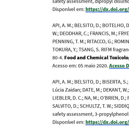
safety assessment, dipropyl disulf
Disponível em:
https://dx.doi.org
API, A. M.; BELSITO, D.; BOTELHO, 
W.; DEODHAR, C.; FRANCIS, M.; FRYER,
PENNING, T. M.; RITACCO, G.; ROMINE
TOKURA, Y.; TSANG, S. RIFM fragran
80-4.
Food and Chemical Toxicol
Acesso em: 05 maio 2020.
Acesso D
API, A. M.; BELSITO, D.; BISERTA, 
Lúcia Zaidan; DATE, M.; DEKANT, W.;
LIEBLER, D. C.; NA, M.; O’BRIEN, D.
SALVITO, D.; SCHULTZ, T. W.; SIDDIQI
safety assessment, 3-propylphenol
Disponível em:
https://dx.doi.org