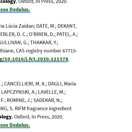
icology
, Oxford, In Press, 2020.
sso Dedalus.
ia Lúcia Zaidan; DATE, M.; DEKANT,
EBLER, D. C.; O’BRIEN, D.; PATEL, A.;
 SULLIVAN, G.; THAKKAR, Y.;
thiane, CAS registry number 67715-
rg/10.1016/j.fct.2020.111378
.
; CANCELLIERI, M. A.; DAGLI, Maria
; LAPCZYNSKI, A.; LAVELLE, M.;
 F.; ROMINE, J.; SADEKAR, N.;
SANG, S. RIFM fragrance ingredient
ology
, Oxford, In Press, 2020.
sso Dedalus.