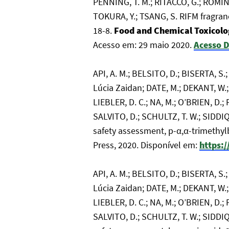
PENNING, T. M.; RITACCO, G.; ROMINE
TOKURA, Y.; TSANG, S. RIFM fragra
18-8.
Food and Chemical Toxicol
Acesso em: 29 maio 2020.
Acesso D
API, A. M.; BELSITO, D.; BISERTA, 
Lúcia Zaidan; DATE, M.; DEKANT, W.;
LIEBLER, D. C.; NA, M.; O’BRIEN, D.
SALVITO, D.; SCHULTZ, T. W.; SIDDIQI
safety assessment, p-α,α-trimethy
Press, 2020. Disponível em:
https:
API, A. M.; BELSITO, D.; BISERTA, 
Lúcia Zaidan; DATE, M.; DEKANT, W.;
LIEBLER, D. C.; NA, M.; O’BRIEN, D.
SALVITO, D.; SCHULTZ, T. W.; SIDDIQI