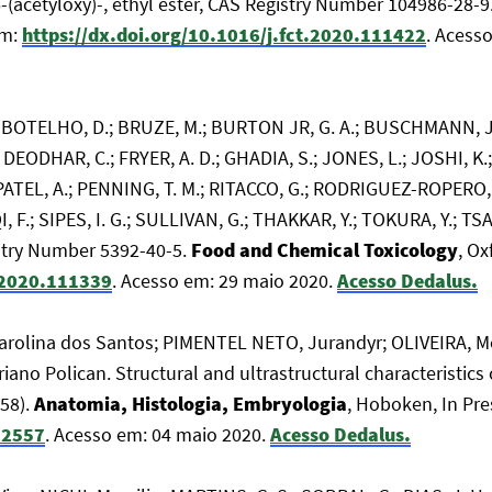
-(acetyloxy)-, ethyl ester, CAS Registry Number 104986-28-9
em:
https://dx.doi.org/10.1016/j.fct.2020.111422
. Acess
S.; BOTELHO, D.; BRUZE, M.; BURTON JR, G. A.; BUSCHMANN, J.
 DEODHAR, C.; FRYER, A. D.; GHADIA, S.; JONES, L.; JOSHI, K.
; PATEL, A.; PENNING, T. M.; RITACCO, G.; RODRIGUEZ-ROPERO,
, F.; SIPES, I. G.; SULLIVAN, G.; THAKKAR, Y.; TOKURA, Y.; T
istry Number 5392-40-5.
Food and Chemical Toxicology
, Ox
t.2020.111339
. Acesso em: 29 maio 2020.
Acesso Dedalus.
rolina dos Santos; PIMENTEL NETO, Jurandyr; OLIVEIRA, Moa
iano Polican. Structural and ultrastructural characteristics
758).
Anatomia, Histologia, Embryologia
, Hoboken, In Pre
12557
. Acesso em: 04 maio 2020.
Acesso Dedalus.