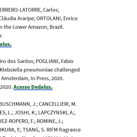
ERRERO-LATORRE, Carlos;
láudia Araripe; ORTOLANI, Enrico
in the Lower Amazon, Brazil.
m:
alus.
iro dos Santos; POGLIANI, Fabio
 Klebsiella pneumoniae challenged
, Amsterdam, In Press, 2020.
 2020.
Acesso Dedalus.
.; BUSCHMANN, J.; CANCELLIERI, M.
ES, L.; JOSHI, K.; LAPCZYNSKI, A.;
GUEZ-ROPERO, F.; ROMINE, J.;
TOKURA, Y.; TSANG, S. RIFM fragrance